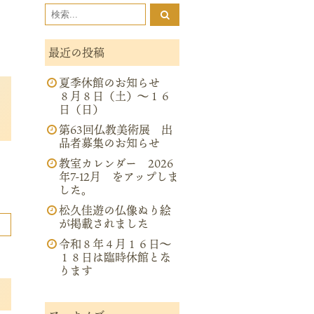
最近の投稿
夏季休館のお知らせ
８月８日（土）～１６
日（日）
第63回仏教美術展 出
品者募集のお知らせ
教室カレンダー 2026
年7-12月 をアップしま
した。
松久佳遊の仏像ぬり絵
が掲載されました
令和８年４月１６日～
１８日は臨時休館とな
ります