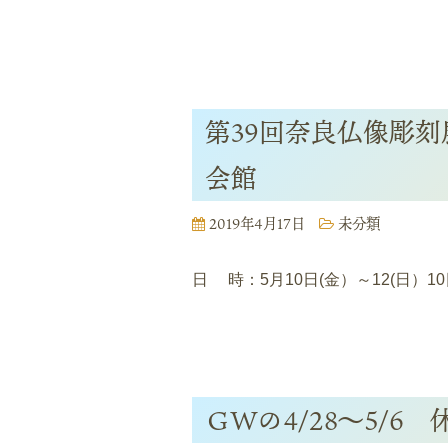
第39回奈良仏像彫刻
会館
2019年4月17日
未分類
日 時：5月10日(金）～12(日）1
ＧＷの4/28～5/6