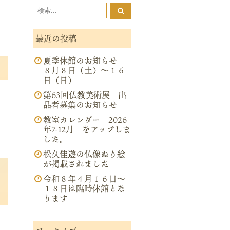
最近の投稿
夏季休館のお知らせ
８月８日（土）～１６
日（日）
第63回仏教美術展 出
品者募集のお知らせ
教室カレンダー 2026
年7-12月 をアップしま
した。
松久佳遊の仏像ぬり絵
が掲載されました
令和８年４月１６日～
１８日は臨時休館とな
ります