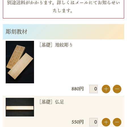
別途送料がかかります。詳しくはメールにてお知らせい
たします。
彫刻教材
［基礎］地紋彫り
880円
+
-
［基礎］仏足
550円
+
-