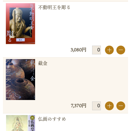
不動明王を彫る
3,080円
+
-
截金
7,370円
+
-
仏画のすすめ