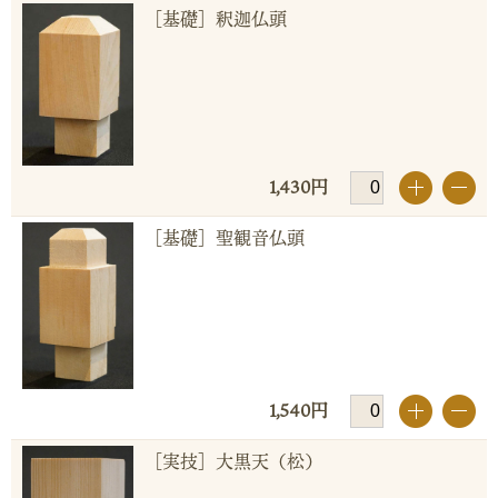
［基礎］釈迦仏頭
1,430円
+
-
［基礎］聖観音仏頭
1,540円
+
-
［実技］大黒天（松）