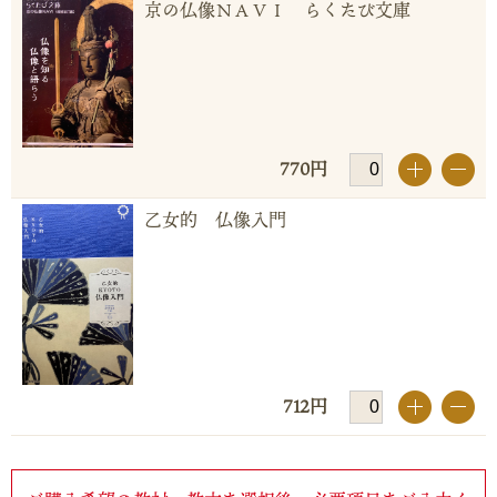
京の仏像ＮＡＶＩ らくたび文庫
770円
+
-
乙女的 仏像入門
712円
+
-