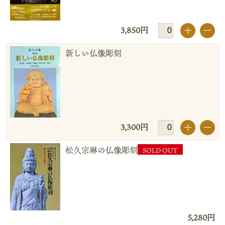
3,850円
+
-
新しい仏像彫刻
3,300円
+
-
松久宗琳の仏像彫刻
SOLD OUT
5,280円