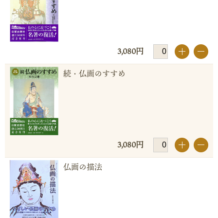
3,080円
+
-
続・仏画のすすめ
3,080円
+
-
仏画の描法