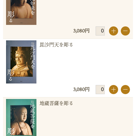
3,080円
+
-
毘沙門天を彫る
3,080円
+
-
地蔵菩薩を彫る