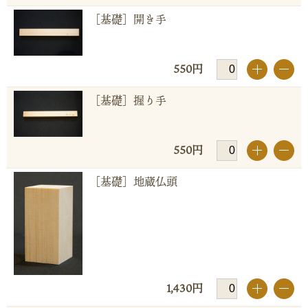
［基礎］開き手
550円
+
-
［基礎］握り手
550円
+
-
［基礎］地蔵仏頭
1,430円
+
-