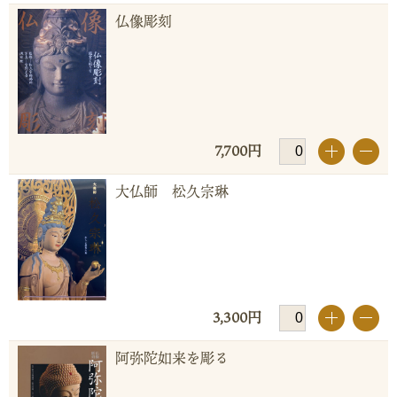
仏像彫刻
7,700円
+
-
大仏師 松久宗琳
3,300円
+
-
阿弥陀如来を彫る