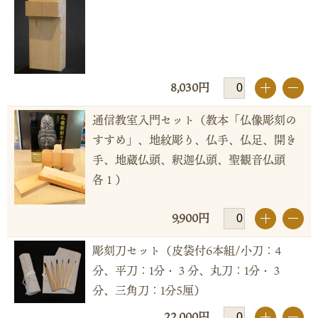
8,030円
+
-
通信教室入門セット（教本「仏像彫刻の
すすめ」、地紋彫り、仏手、仏足、開き
手、地蔵仏頭、釈迦仏頭、聖観音仏頭
各１）
9,900円
+
-
彫刻刀セット（皮袋付6本組/小刀：4
分、平刀：1分・３分、丸刀：1分・３
分、三角刀：1分5厘）
22,000円
+
-