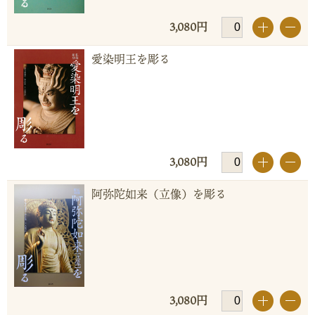
3,080円
+
-
愛染明王を彫る
3,080円
+
-
阿弥陀如来（立像）を彫る
3,080円
+
-