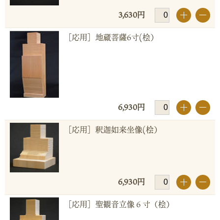
3,630円
+
-
［応用］地蔵菩薩6寸(桧）
6,930円
+
-
［応用］釈迦如来坐像(桧）
6,930円
+
-
［応用］聖観音立像６寸（桧）