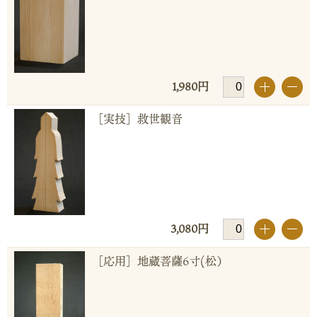
1,980円
+
-
［実技］救世観音
3,080円
+
-
［応用］地蔵菩薩6寸(松）