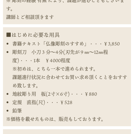
※ 彫刻の経験 有無 により、課題が進むこともございま
す。
講師とご相談頂きます
はじめに必要な用具
書籍テキスト「仏像彫刻のすすめ」・・・￥3,850
彫刻刀 小刀３分～4分(刃先が９㎜～12㎜程
度)・・・1本 ￥4000程度
※初めは、こちら一本で進められます。
課題進行状況に合わせてお買い求め頂くことをおすす
め致します。
地紋彫り用 板(2寸×6寸)・・・￥880
定規 直指(尺)・・・￥528
鉛筆
※価格を載せたものは、販売もしております。