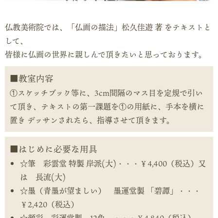
仏教美術院では、「仏画の描法」松久佳遊 著 をテキストと
して、
皆様に仏画の世界に親しんで頂きたいと思っております。
教室内容
①スケッチブック等に、3cm間隔のマス目を定規で引い
て頂き、テキストの第一課題を①の用紙に、手本を横に
置き デッサンされたら、指導させて頂きます。
はじめに必要な用具
☆筆 彩雲堂 特製 岸派(大)・・・￥4,400（税込）又
は 長流(大)
☆墨（青墨が望ましい） 墨運堂製 「碧譚」・・・
￥2,420（税込）