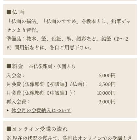
仏 画
「仏画の描法」「仏画のすすめ」を教本とし、鉛筆デッ
サンより習作。
準備品：教本、筆、色紙、墨、顔彩など。鉛筆（B～２
B）画用紙などは、各自ご用意下さい。
料金
※仏像彫刻・仏画とも
入会金：
6,000円
月会費 (仏像彫刻【初級編】/仏画)：
6,500円
月会費 (仏像彫刻【中級編】)：
10,000円
再入会費：
3,000円
休会月の会費納入について
オンライン受講の流れ
現在の状況を鑑みて、添削はオンラインでの受講とさ