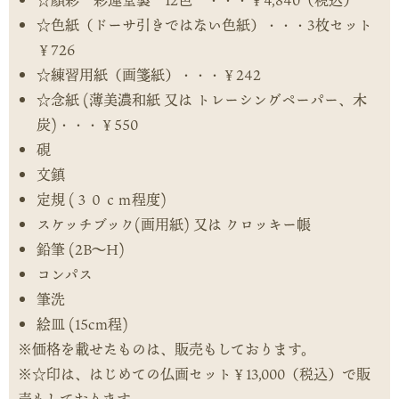
☆顔彩 彩運堂製 12色 ・・・￥4,840（税込）
☆色紙（ドーサ引きではない色紙）・・・3枚セット
￥726
☆練習用紙（画箋紙）・・・￥242
☆念紙 (薄美濃和紙 又は トレーシングペーパー、木
炭)・・・￥550
硯
文鎮
定規 (３０ｃｍ程度)
スケッチブック(画用紙) 又は クロッキー帳
鉛筆 (2B～H)
コンパス
筆洗
絵皿 (15cm程)
※価格を載せたものは、販売もしております。
※☆印は、はじめての仏画セット￥13,000（税込）で販