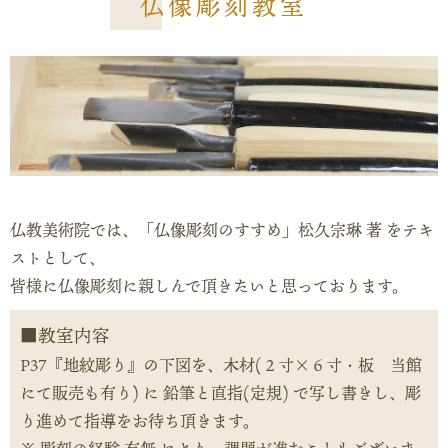
仏像彫刻教室
仏教美術院では、「仏像彫刻のすすめ」松久宗琳 著 をテキ
ストとして、
皆様に仏像彫刻に親しんで頂きたいと思っております。
教室内容
P37『地紋彫り』の下図を、木材(２寸×６寸・板 当館
にて販売も有り) に 鉛筆と直指(定規) で写し書きし、彫
り進めて指導をお待ち頂きます。