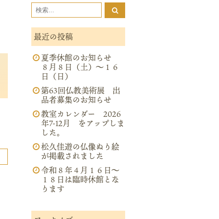
最近の投稿
夏季休館のお知らせ
立
８月８日（土）～１６
日（日）
第63回仏教美術展 出
品者募集のお知らせ
教室カレンダー 2026
年7-12月 をアップしま
した。
松久佳遊の仏像ぬり絵
が掲載されました
令和８年４月１６日～
１８日は臨時休館とな
ります