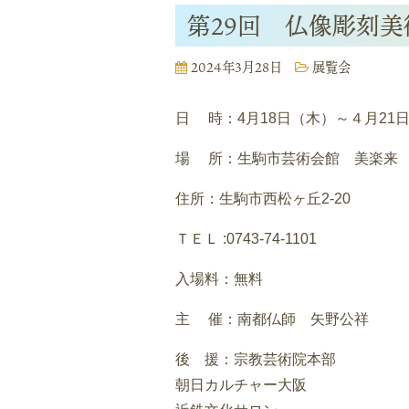
第29回 仏像彫刻美
2024年3月28日
展覧会
日 時：4月18日（木）～４月21
場 所：生駒市芸術会館 美楽来
住所：生駒市西松ヶ丘2-20
ＴＥＬ :0743-74-1101
入場料：無料
主 催：南都仏師 矢野公祥
後 援：宗教芸術院本部
朝日カルチャー大阪