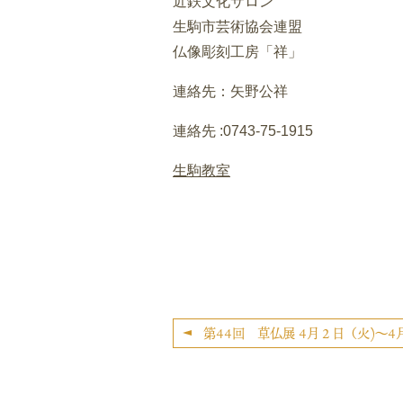
近鉄文化サロン
生駒市芸術協会連盟
仏像彫刻工房「祥」
連絡先：矢野公祥
連絡先 :0743-75-1915
生駒教室
第44回 草仏展 4月２日（火)～4