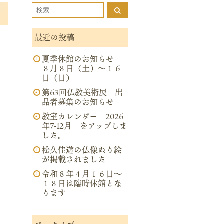
最近の投稿
夏季休館のお知らせ
８月８日（土）～１６
日（日）
第63回仏教美術展 出
品者募集のお知らせ
教室カレンダー 2026
年7-12月 をアップしま
した。
松久佳遊の仏像ぬり絵
が掲載されました
令和８年４月１６日～
１８日は臨時休館とな
ります